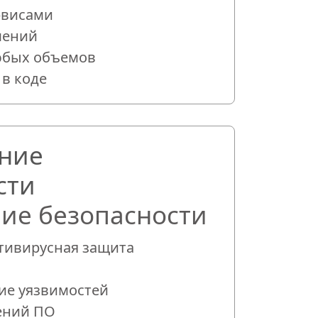
рвисами
шений
юбых объемов
 в коде
ие безопасности
нтивирусная защита
ие уязвимостей
ений ПО