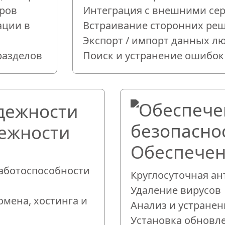
ров
Интеграция с внешними се
ации в
Встраивание сторонних ре
Экспорт / импорт данных л
разделов
Поиск и устранение ошибок
ежности
Обеспечен
аботоспособности
Круглосуточная а
Удаление вирусов
омена, хостинга и
Анализ и устранен
Установка обновл