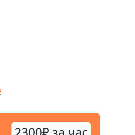
в
2300₽ за час