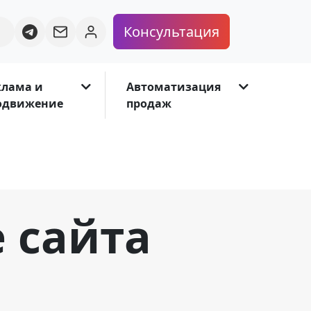
Консультация
клама и
Автоматизация
одвижение
продаж
 сайта