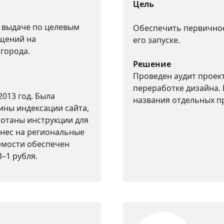
Цель
 выдаче по целевым
Обеспечить первично
ащений на
его запуске.
города.
Решение
Проведен аудит проек
переработке дизайна. 
2013 год. Была
названия отдельных п
ины индексации сайта,
ботаны инструкции для
знес на региональные
емости обеспечен
3–1 рубля.