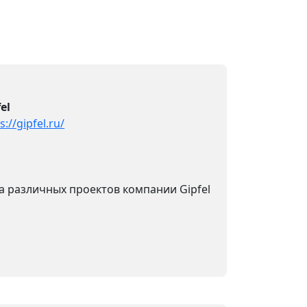
el
s://gipfel.ru/
а различных проектов компании Gipfel