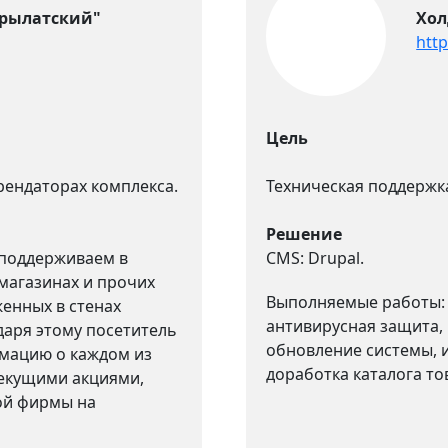
Крылатский"
Хол
htt
Цель
рендаторах комплекса.
Техническая поддержк
Решение
 поддерживаем в
CMS: Drupal.
магазинах и прочих
Выполняемые работы: 
енных в стенах
антивирусная защита,
даря этому посетитель
обновление системы, 
рмацию о каждом из
доработка каталога то
текущими акциями,
ой фирмы на