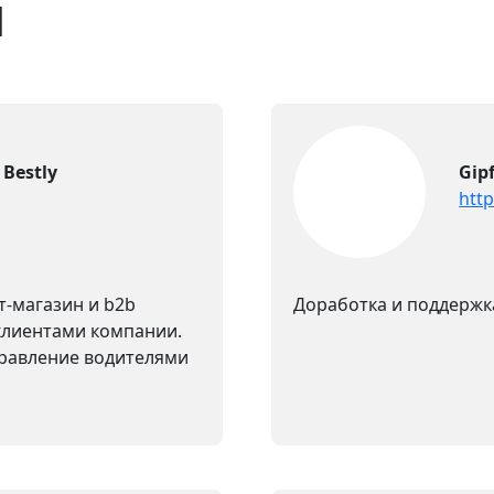
ы
Bestly
Gipf
http
-магазин и b2b
Доработка и поддержк
клиентами компании.
правление водителями