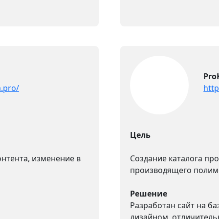
Pro
.pro/
htt
Цель
онтента, изменение в
Создание каталога про
производящего полим
Решение
Разработан сайт на ба
дизайном, отличитель