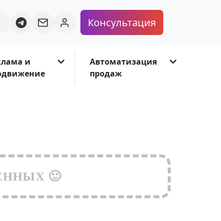
Консультация
клама и
Автоматизация
одвижение
продаж
ЁННЫХ 🙂