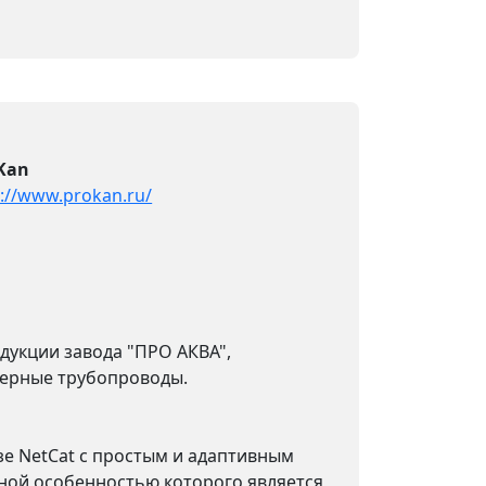
Kan
p://www.prokan.ru/
дукции завода "ПРО АКВА",
ерные трубопроводы.
зе NetCat с простым и адаптивным
ной особенностью которого является