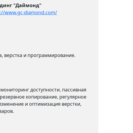
динг "Даймонд"
p://www.gc-diamond.com/
а, верстка и программирование.
мониторинг доступности, пассивная
 резервное копирование, регулярное
изменение и оптимизация верстки,
варов.