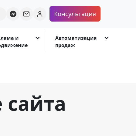
Консультация
клама и
Автоматизация
одвижение
продаж
 сайта