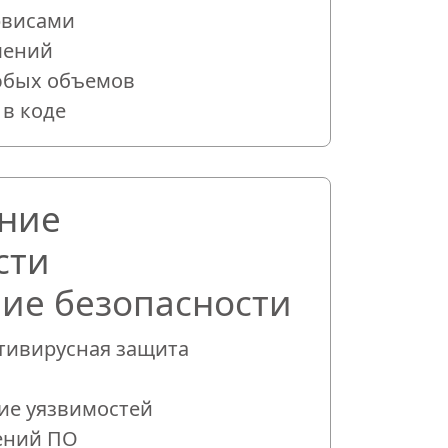
рвисами
шений
юбых объемов
 в коде
ие безопасности
нтивирусная защита
ие уязвимостей
ений ПО