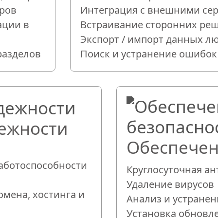
ров
Интеграция с внешними се
ации в
Встраивание сторонних ре
Экспорт / импорт данных л
разделов
Поиск и устранение ошибок
ежности
Обеспечен
аботоспособности
Круглосуточная а
Удаление вирусов
омена, хостинга и
Анализ и устранен
Установка обновл