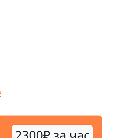
в
2300₽ за час